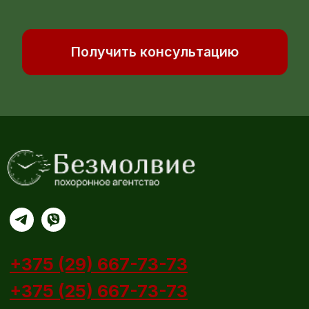
Организация похорон
Кремация
Услуги ритуального агента
Перевозка тела в морг
Хранение тела в морге
Копка могилы
Бальзамирование тела
Туалет покойного
Аренда ритуального зала
Носильщики гроба
Организация похорон
Ритуальные товары
Гробы
Кресты
Ритуальные венки и корзины
Ритуальные таблички
Одежда для покойных