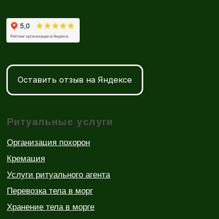
Церковная атрибутика
Лампады
Полезная информация
Пособие на погребение
Морги
Кладбища Минска
Крематорий
Колумбарии
Траурные залы Минска
Статьи и новости в ритуальной отрасли
УНП 193173045
Реестр бытовых услуг Республики Беларусь
№000000080331 от 12.04.2019 г.
© 2019-2026 Все права защищены
Политика конфиденциальности