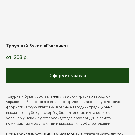
Траурный букет «Гвоздика»
203
р.
Оформить заказ
Траурный букет, составленный из ярких красных гвоздик и
украшенный свежей зеленью, оформлен в лаконичную черную
флористическую упаковку. Красные гвоздики традиционно
выражают глубокую скорбь, благодарность и уважение к
усопшему. Такой букет подойдет для похорон, Дня памяти,
поминальных мероприятий и выражения соболезнований.
При необходимости
в нашем каталоге
вы можете заказать другой