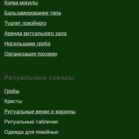
Разработка сайта SOVA
Пособие на
+375 (29) 667-73-73
погребение 3 104,10
руб.