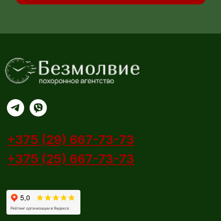
Аренда ритуального зала
Носильщики гроба
Организация похорон
Ритуальные товары
Гробы
Кресты
Ритуальные венки и корзины
Ритуальные таблички
Одежда для покойных
Церковная атрибутика
Лампады
Полезная информация
Пособие на погребение
Морги
Кладбища Минска
Крематорий