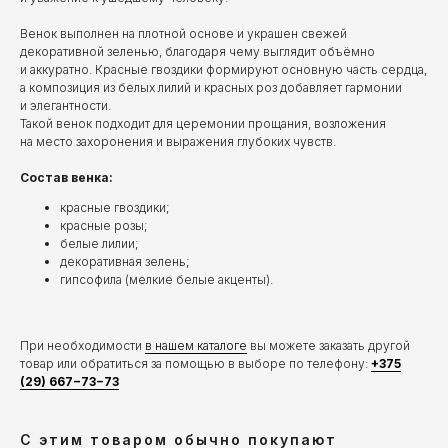
Венок выполнен на плотной основе и украшен свежей
декоративной зеленью, благодаря чему выглядит объёмно
и аккуратно. Красные гвоздики формируют основную часть сердца,
а композиция из белых лилий и красных роз добавляет гармонии
и элегантности.
Такой венок подходит для церемонии прощания, возложения
на место захоронения и выражения глубоких чувств.
Состав венка:
красные гвоздики;
красные розы;
белые лилии;
декоративная зелень;
гипсофила (мелкие белые акценты).
При необходимости
в нашем каталоге
вы можете заказать другой
товар или обратиться за помощью в выборе по телефону:
+375
(29) 667−73−73
С этим товаром обычно покупают