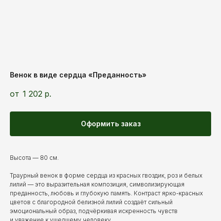
Венок в виде сердца «Преданность»
1 202
р.
Оформить заказ
Высота — 80 см.
Траурный венок в форме сердца из красных гвоздик, роз и белых
лилий — это выразительная композиция, символизирующая
преданность, любовь и глубокую память. Контраст ярко-красных
цветов с благородной белизной лилий создаёт сильный
эмоциональный образ, подчёркивая искренность чувств
и уважение к ушедшему человеку.