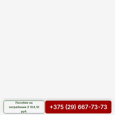
Хранение тела в морге
Копка могилы
Бальзамирование тела
Туалет покойного
Аренда ритуального зала
Носильщики гроба
Организация похорон
Ритуальные товары
Гробы
Кресты
Ритуальные венки и корзины
Ритуальные таблички
Одежда для покойных
Церковная атрибутика
Лампады
Полезная информация